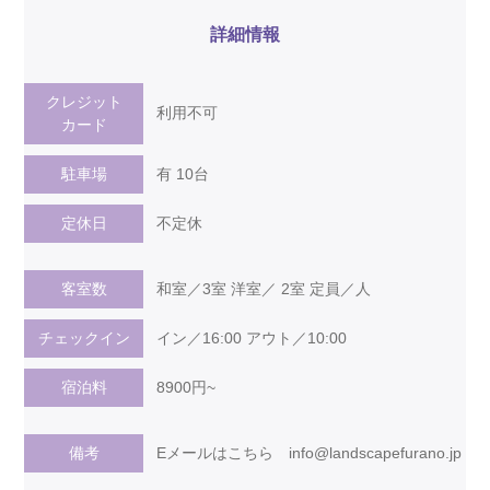
詳細情報
クレジット
利用不可
カード
駐車場
有 10台
定休日
不定休
客室数
和室／3室 洋室／ 2室 定員／人
チェックイン
イン／16:00 アウト／10:00
宿泊料
8900円~
備考
Eメールはこちら
info@landscapefurano.jp