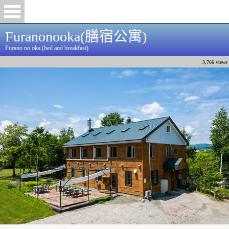
Furanonooka(膳宿公寓)
Furano no oka (bed and breakfast)
3,766 views