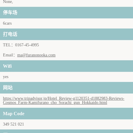
None,
停车场
6cars
打电话
TEL：0167-45-4995
Email：
ma@furanonooka.com
Wifi
yes
网站
https://www.tripadvisor.jp/Hotel_Review-g1120351-d1882983-Reviews-
Cosmos_Farm-Kamifurano_cho_Sorachi_gun_Hokkaido.html
Map Code
349 521 021