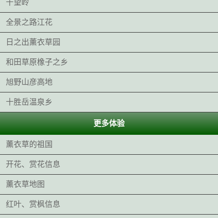
千望岭
全景之路江花
日之出薰衣草园
和田草原橡子之乡
旭野山彦高地
十胜岳温泉乡
更多体验
薰衣草的祖国
开花、赏花信息
薰衣草地图
红叶、赏枫信息