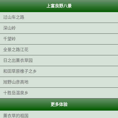
上富良野八景
过山车之路
深山岭
千望岭
全景之路江花
日之出薰衣草园
和田草原橡子之乡
旭野山彦高地
十胜岳温泉乡
更多体验
薰衣草的祖国