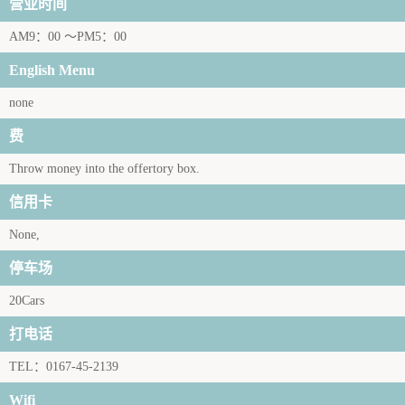
营业时间
AM9：00 ～PM5：00
English Menu
none
费
Throw money into the offertory box.
信用卡
None,
停车场
20Cars
打电话
TEL：0167-45-2139
Wifi