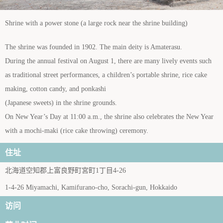
Shrine with a power stone (a large rock near the shrine building)
The shrine was founded in 1902. The main deity is Amaterasu.
During the annual festival on August 1, there are many lively events such
as traditional street performances, a children’s portable shrine, rice cake
making, cotton candy, and ponkashi
(Japanese sweets) in the shrine grounds.
On New Year’s Day at 11:00 a.m., the shrine also celebrates the New Year
with a mochi-maki (rice cake throwing) ceremony.
住址
北海道空知郡上富良野町宮町1丁目4-26
1-4-26 Miyamachi, Kamifurano-cho, Sorachi-gun, Hokkaido
访问