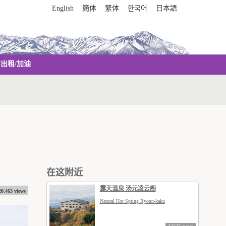
English
簡体
繁体
한국어
日本語
/出租/加油
在这附近
露天温泉 汤元凌云阁
20,463 views
Natural Hot Spring Ryoun-kaku