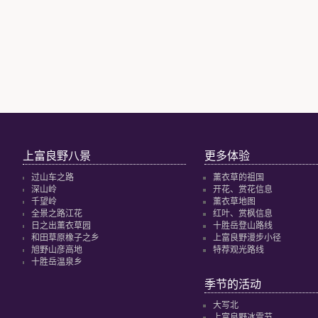
上富良野八景
更多体验
过山车之路
薰衣草的祖国
深山岭
开花、赏花信息
千望岭
薰衣草地图
全景之路江花
红叶、赏枫信息
日之出薰衣草园
十胜岳登山路线
和田草原橡子之乡
上富良野漫步小径
旭野山彦高地
特荐观光路线
十胜岳温泉乡
季节的活动
大写北
上富良野冰雪节