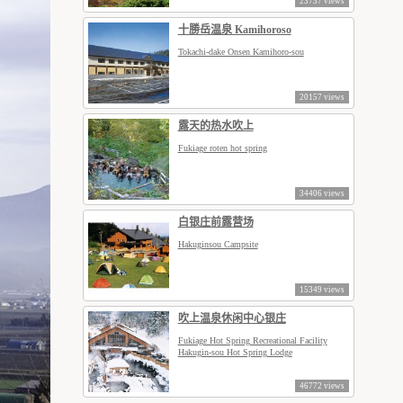
23737 views
十勝岳温泉 Kamihoroso
Tokachi-dake Onsen Kamihoro-sou
20157 views
露天的热水吹上
Fukiage roten hot spring
34406 views
白银庄前露营场
Hakuginsou Campsite
15349 views
吹上温泉休闲中心银庄
Fukiage Hot Spring Recreational Facility
Hakugin-sou Hot Spring Lodge
46772 views