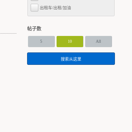
出租车/出租/加油
帖子数
5
10
All