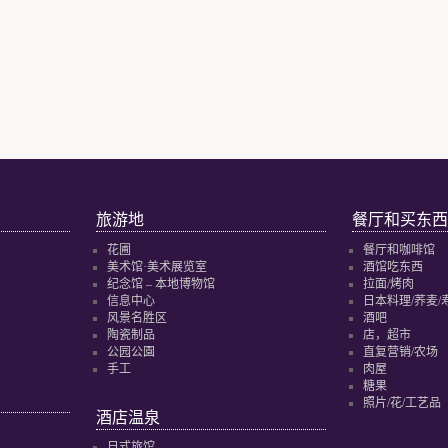
旅游地
餐厅和买东西
花圃
餐厅和咖啡馆
美术馆·美术展览室
酒馆吃东西
纪念馆 – 本地博物馆
拉面/烤肉
信息中心
日本料理/荞麦/
风景名胜区
酒吧
陶瓷制品
店，超市
公园公園
直复营销/农场
手工
肉屋
糖果
照片/花/工艺品
酒店温泉
日式旅馆