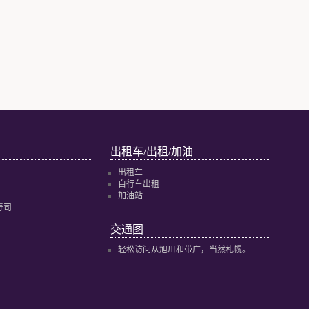
出租车/出租/加油
出租车
自行车出租
加油站
寿司
交通图
轻松访问从旭川和带广，当然札幌。