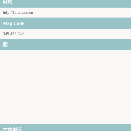
网站
http://furanui.com
Map Code
349 432 749
图
在这附近