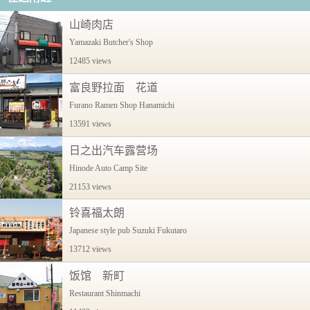
山崎肉店
Yamazaki Butcher's Shop
12485 views
富良野拉面 花道
Furano Ramen Shop Hanamichi
13591 views
日之出汽车露营场
Hinode Auto Camp Site
21153 views
铃喜福太朗
Japanese style pub Suzuki Fukutaro
13712 views
饭馆 新町
Restaurant Shinmachi