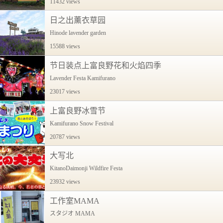
11432 views
日之出薰衣草园
Hinode lavender garden
15588 views
节日装点上富良野花和火焰四季
Lavender Festa Kamifurano
23017 views
上富良野冰雪节
Kamifurano Snow Festival
20787 views
大写北
KitanoDaimonji Wildfire Festa
23932 views
工作室MAMA
スタジオ MAMA