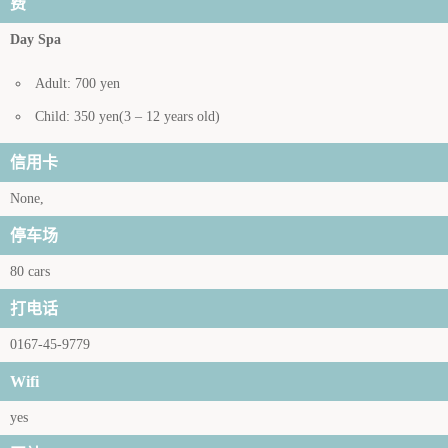
费
Day Spa
Adult: 700 yen
Child: 350 yen(3 – 12 years old)
信用卡
None,
停车场
80 cars
打电话
0167-45-9779
Wifi
yes