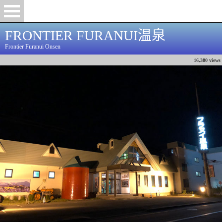
FRONTIER FURANUI温泉
Frontier Furanui Onsen
16,380 views