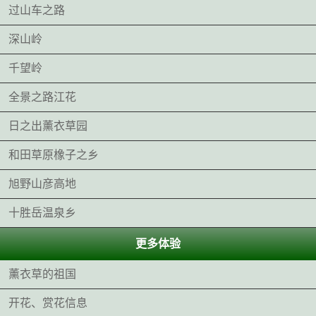
过山车之路
深山岭
千望岭
全景之路江花
日之出薰衣草园
和田草原橡子之乡
旭野山彦高地
十胜岳温泉乡
更多体验
薰衣草的祖国
开花、赏花信息