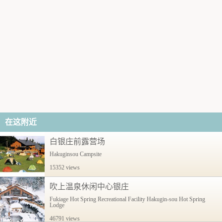
在这附近
白银庄前露营场
Hakuginsou Campsite
15352 views
吹上温泉休闲中心银庄
Fukiage Hot Spring Recreational Facility Hakugin-sou Hot Spring
Lodge
46791 views