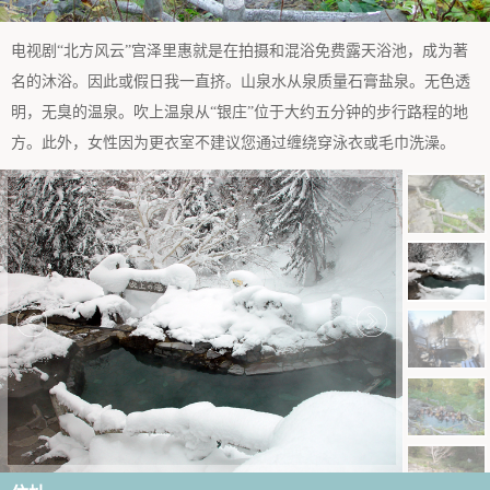
电视剧“北方风云”宫泽里惠就是在拍摄和混浴免费露天浴池，成为著
名的沐浴。因此或假日我一直挤。山泉水从泉质量石膏盐泉。无色透
明，无臭的温泉。吹上温泉从“银庄”位于大约五分钟的步行路程的地
方。此外，女性因为更衣室不建议您通过缠绕穿泳衣或毛巾洗澡。