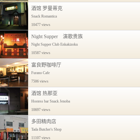
酒馆 罗曼蒂克
Snack Romantica
10477 views
Night Supper 演歌贵族
Night Supper Club Enkakizoku
10587 views
富良野咖啡厅
Furano Cafe
7506 views
酒馆 热那亚
Hostess bar Snack Jenoba
10697 views
多田精肉店
Tada Butcher's Shop
11107 views