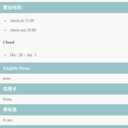
营业时间
check-in:15:00
check-out:10:00
Closed
Dec. 28 – Jan. 3
English Menu
none
信用卡
None,
停车场
8 cars