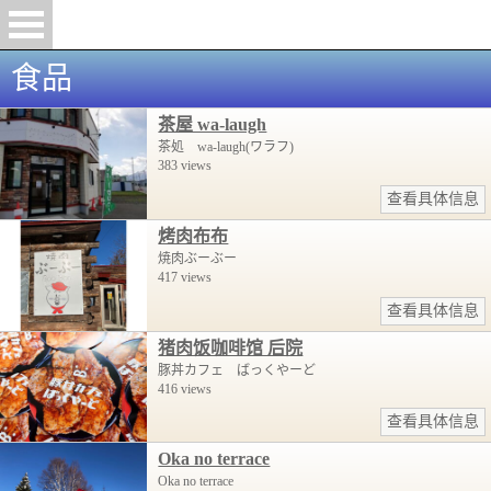
食品
茶屋 wa-laugh
茶処 wa-laugh(ワラフ)
383 views
查看具体信息
烤肉布布
焼肉ぶーぶー
417 views
查看具体信息
猪肉饭咖啡馆 后院
豚丼カフェ ばっくやーど
416 views
查看具体信息
Oka no terrace
Oka no terrace