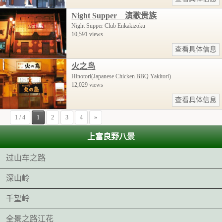
Night Supper 演歌贵族
Night Supper Club Enkakizoku
10,591 views
查看具体信息
火之鸟
Hinotori(Japanese Chicken BBQ Yakitori)
12,029 views
查看具体信息
1 / 4
1
2
3
4
»
上富良野八景
过山车之路
深山岭
千望岭
全景之路江花