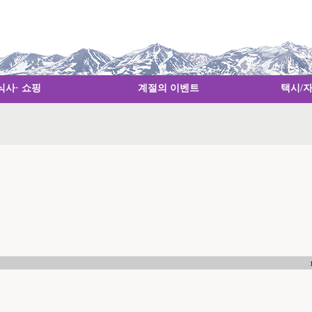
식사· 쇼핑
계절의 이벤트
택시/