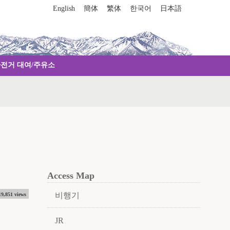
English
簡体
繁体
한국어
日本語
자전거 대여/주유소
Access Map
비행기
19,851 views
JR