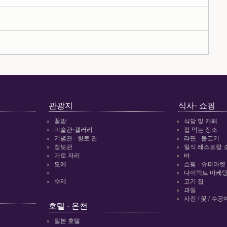
관광지
식사· 쇼핑
꽃밭
식당 및 카페
미술관·갤러리
펍 먹는 장소
기념관 · 향토 관
라면 · 불고기
정보관
일식 레스토랑 
가로 자리
바
도예
쇼핑 - 슈퍼마켓
다이렉트 마케팅 
수제
고기 집
과일
사진 / 꽃 / 수공
호텔 · 온천
일본 호텔