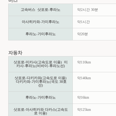
버스
고속버스 삿포로-후라노
약2시간 30분
아사히카와-가미후라노
약1시간
후라노-가미후라노
약20분
자동차
삿포로-미카사(고속도로 이용) 미
약110km
카사-후라노(비바이-후라노선)
삿포로-다키카와(고속도로 이용)
약140km
다키카와-가미후라노(국도 38호
선)
후라노-가미후라노
약16km
삿포로-아사히카와 다카스(고속도
약125km
로 이용)