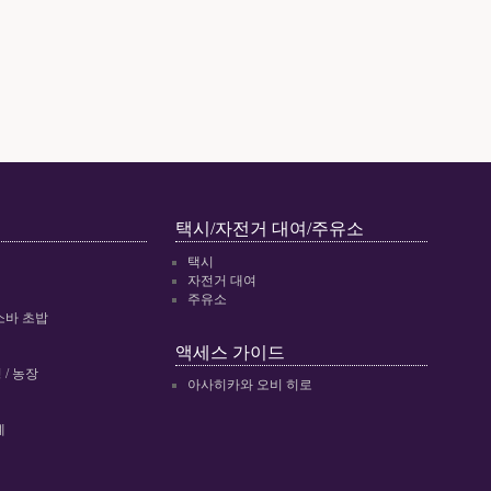
택시/자전거 대여/주유소
택시
자전거 대여
주유소
소바 초밥
액세스 가이드
/ 농장
아사히카와 오비 히로
예