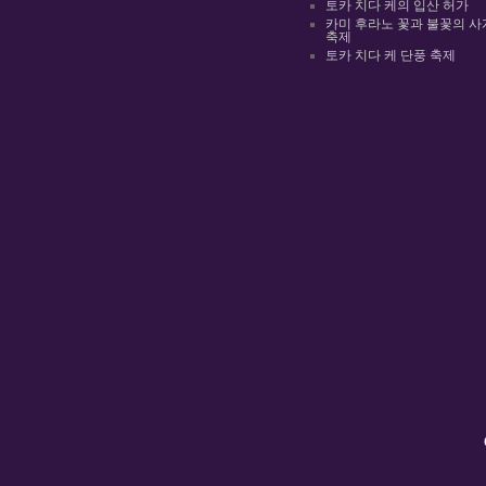
토카 치다 케의 입산 허가
카미 후라노 꽃과 불꽃의 사
축제
토카 치다 케 단풍 축제