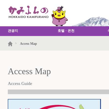
관광지
호텔 · 온천
>
Access Map
Access Map
Access Guide