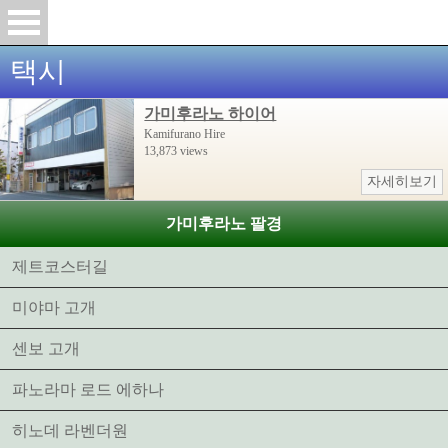
택시
가미후라노 하이어
Kamifurano Hire
13,873 views
자세히보기
가미후라노 팔경
제트코스터길
미야마 고개
센보 고개
파노라마 로드 에하나
히노데 라벤더원