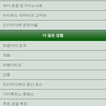
와다 초원 돈구리노사토
아사히노 야마비코 고지대
도카치다케 온천마을
더 많은 경험
라벤더의 조국
개화
라벤더지도
단풍
도카치다케산 등산 코스
가미후라노 풋패스
추천 관광 루트