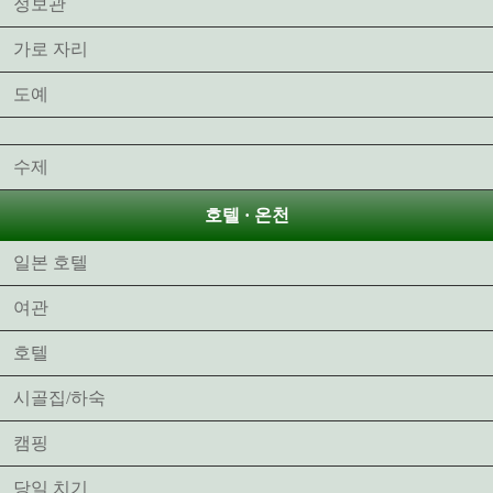
정보관
가로 자리
도예
수제
호텔 · 온천
일본 호텔
여관
호텔
시골집/하숙
캠핑
당일 치기