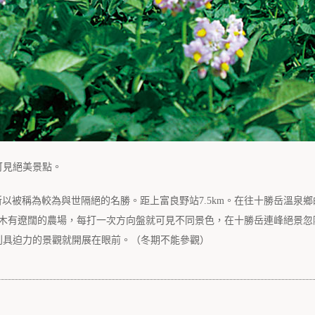
可見絕美景點。
，所以被稱為較為與世隔絕的名勝。距上富良野站7.5km。在往十勝岳溫泉
樹木有遼闊的農場，每打一次方向盤就可見不同景色，在十勝岳連峰絕景忽
到具迫力的景觀就開展在眼前。（冬期不能參觀）