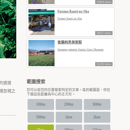
13424 views
Furano Kaori no Sha
Furano Kaori no Sha
19327 views
後藤純男美術館
Japanese painters Sumio Goto Museum
15126 views
範圍搜索
鄉的道道
您可以從您的位置搜索特定的文章。區的範圍是，你在
隱忽現之
下面這些距離為中心的正方形。
100m
200m
300m
500m
1km
2km
5km
10km
15km