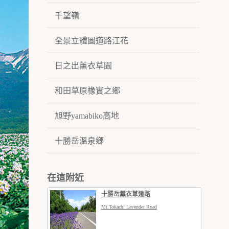
千望嶺
全景立體圖道路江花
日之出薰衣草園
和田草原橡實之鄉
旭野yamabiko高地
十勝岳溫泉鄉
在這附近
十勝岳薰衣草道路
Mt.Tokachi Lavender Road