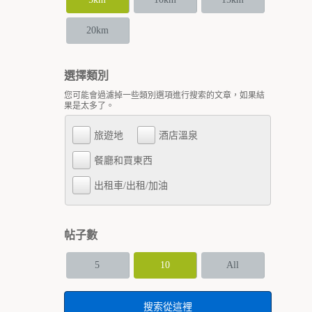
20km
選擇類別
您可能會過濾掉一些類別選項進行搜索的文章，如果結
果是太多了。
旅遊地
酒店溫泉
餐廳和買東西
出租車/出租/加油
帖子數
5
10
All