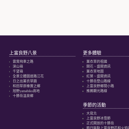
上富良野八景
更多體驗
雲霄飛車之路
薰衣草的祖國
深山嶺
開花、盛開資訊
千望嶺
薰衣草地圖
全景立體圖道路江花
紅葉、盛開資訊
日之出薰衣草園
十勝岳登山路線
和田草原橡實之鄉
上富良野鄉間小路
旭野yamabiko高地
推薦觀光路線
十勝岳溫泉鄉
季節的活動
大寫北
上富良野冰雪節
正式開放的十勝岳
節日裝點上富良野花和火焰