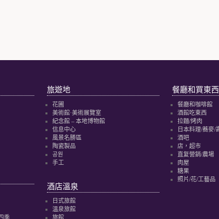
旅遊地
餐廳和買東西
花圃
餐廳和咖啡館
美術館·美術展覽室
酒館吃東西
紀念館 – 本地博物館
拉麵/烤肉
信息中心
日本料理/蕎麥/
風景名勝區
酒吧
陶瓷製品
店，超市
공원
直复營銷/農場
手工
肉屋
糖果
照片/花/工藝品
酒店溫泉
日式旅館
溫泉旅館
四季
旅館