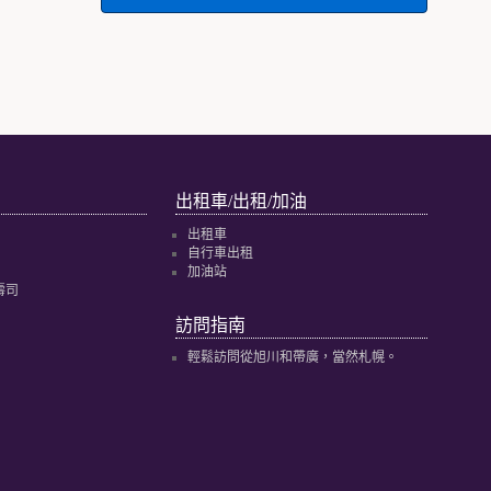
出租車/出租/加油
出租車
自行車出租
加油站
壽司
訪問指南
輕鬆訪問從旭川和帶廣，當然札幌。