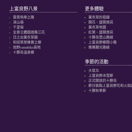
上富良野八景
更多體驗
雲霄飛車之路
薰衣草的祖國
深山嶺
開花、盛開資訊
千望嶺
薰衣草地圖
全景立體圖道路江花
紅葉、盛開資訊
日之出薰衣草園
十勝岳登山路線
和田草原橡實之鄉
上富良野鄉間小路
旭野yamabiko高地
推薦觀光路線
十勝岳溫泉鄉
季節的活動
大寫北
上富良野冰雪節
正式開放的十勝岳
節日裝點上富良野花和火焰
十勝秋季節