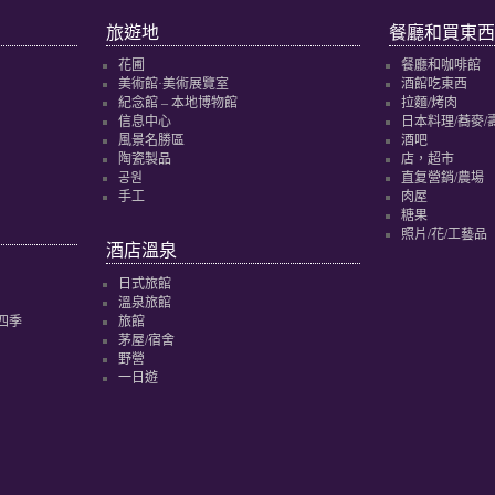
旅遊地
餐廳和買東西
花圃
餐廳和咖啡館
美術館·美術展覽室
酒館吃東西
紀念館 – 本地博物館
拉麵/烤肉
信息中心
日本料理/蕎麥/
風景名勝區
酒吧
陶瓷製品
店，超市
공원
直复營銷/農場
手工
肉屋
糖果
照片/花/工藝品
酒店溫泉
日式旅館
溫泉旅館
四季
旅館
茅屋/宿舍
野營
一日遊