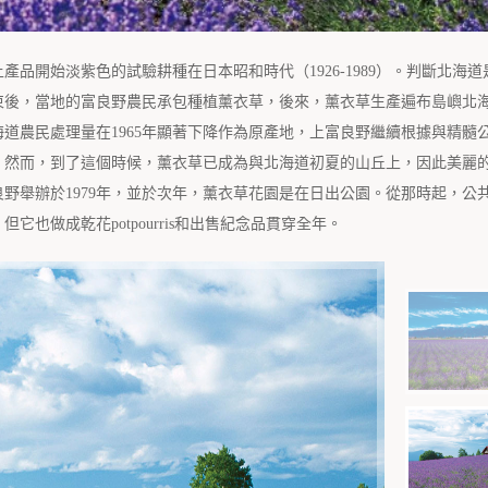
品開始淡紫色的試驗耕種在日本昭和時代（1926-1989）。判斷北海道
束後，當地的富良野農民承包種植薰衣草，後來，薰衣草生產遍布島嶼北
道農民處理量在1965年顯著下降作為原產地，上富良野繼續根據與精髓
費。然而，到了這個時候，薰衣草已成為與北海道初夏的山丘上，因此美麗
野舉辦於1979年，並於次年，薰衣草花園是在日出公園。從那時起，公
成乾花potpourris和出售紀念品貫穿​​全年。