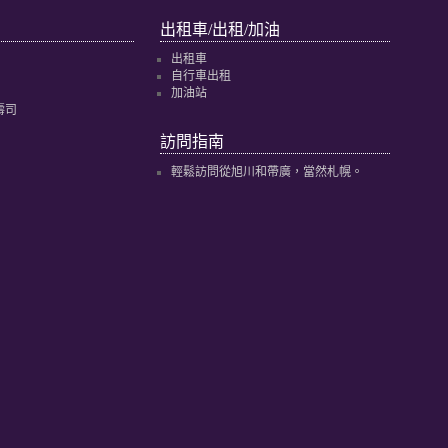
出租車/出租/加油
出租車
自行車出租
加油站
壽司
訪問指南
輕鬆訪問從旭川和帶廣，當然札幌。