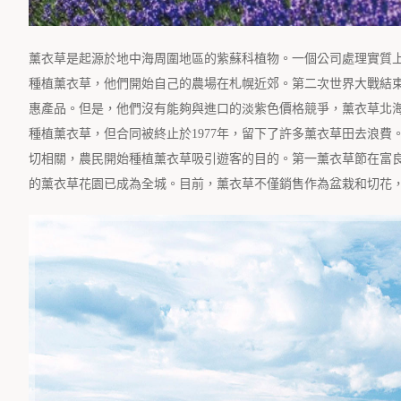
薰衣草是起源於地中海周圍地區的紫蘇科植物。一個公司處理實質上產
種植薰衣草，他們開始自己的農場在札幌近郊。第二次世界大戰結
惠產品。但是，他們沒有能夠與進口的淡紫色價格競爭，薰衣草北海
種植薰衣草，但合同被終止於1977年，留下了許多薰衣草田去浪
切相關，農民開始種植薰衣草吸引遊客的目的。第一薰衣草節在富良
的薰衣草花園已成為全城。目前，薰衣草不僅銷售作為盆栽和切花，但它也做