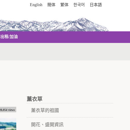
English
簡体
繁体
한국어
日本語
/出租/加油
薰衣草
薰衣草的祖國
28,054 views
開花、盛開資訊