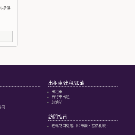
有提供
出租車/出租/加油
出租車
自行車出租
加油站
壽司
訪問指南
輕鬆訪問從旭川和帶廣，當然札幌。