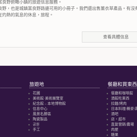
富良野俯瞰小鎮的旅遊信息服務。
良野，也是城鎮富良野路邊可用的小冊子。我們還出售薰衣草產品。有沒
在灼熱的氣息的休息，旅程。
查看具體信息
旅遊地
餐廳和買東西
花圃
餐廳和咖啡館
美術館·美術展覽室
酒館吃東西
紀念館 – 本地博物館
拉麵/烤肉
信息中心
日本料理/蕎麥/
風景名勝區
酒吧
陶瓷製品
店，超市
공원
直复營銷/農場
手工
肉屋
糖果