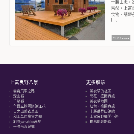
十勝山脈，
當然，上富
食物，請砸
[...]
11,518 views
上富良野八景
更多體驗
雲霄飛車之路
薰衣草的祖國
深山嶺
開花、盛開資訊
千望嶺
薰衣草地圖
全景立體圖道路江花
紅葉、盛開資訊
日之出薰衣草園
十勝岳登山路線
和田草原橡實之鄉
上富良野鄉間小路
旭野yamabiko高地
推薦觀光路線
十勝岳溫泉鄉