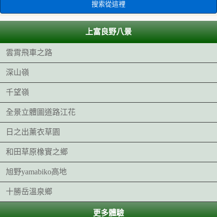
上富良野八景
雲霄飛車之路
深山嶺
千望嶺
全景立體圖道路江花
日之出薰衣草園
和田草原橡實之鄉
旭野yamabiko高地
十勝岳溫泉鄉
更多體驗