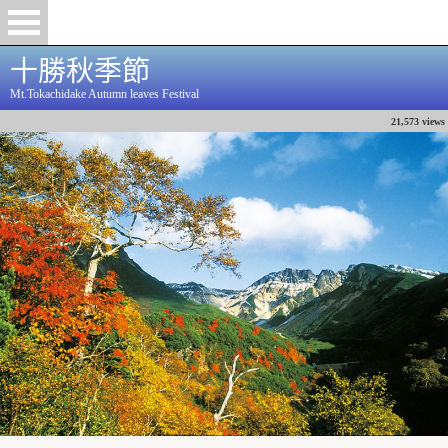
十勝秋季節
Mt.Tokachidake Autumn leaves Festival
21,573 views