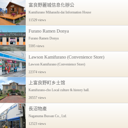
富良野麗城信息化辦公
Kamifurano Miharashi-dai Information House
11529 views
Furano Ramen Donya
Furano Ramen Donya
5595 views
Lawson Kamifurano (Convenience Store)
Lawson Kamifurano (Convenience Store)
22374 views
上富良野町乡土馆
Kamifurano-cho Local culture & history hall.
20557 views
長沼物產
Naganuma Bussan Co., Ltd.
12523 views