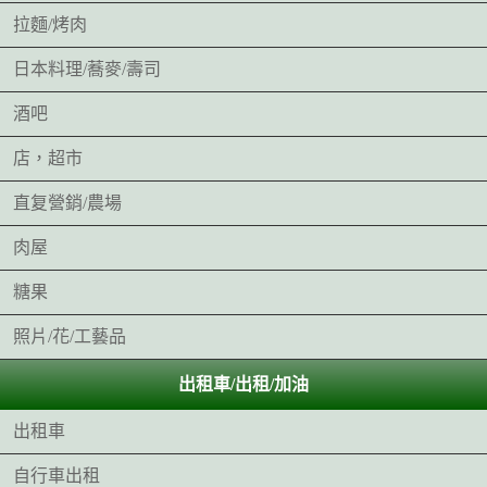
拉麵/烤肉
日本料理/蕎麥/壽司
酒吧
店，超市
直复營銷/農場
肉屋
糖果
照片/花/工藝品
出租車/出租/加油
出租車
自行車出租