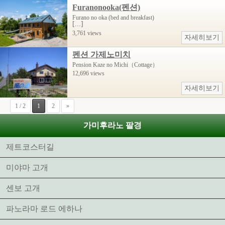
Furanonooka(펜션)
Furano no oka (bed and breakfast)
[...]
3,761 views
자세히보기
펜션 가제노미치
Pension Kaze no Michi（Cottage）
12,696 views
자세히보기
1 / 2
1
2
»
가미후라노 팔경
제트코스터길
미야마 고개
센보 고개
파노라마 로드 에하나