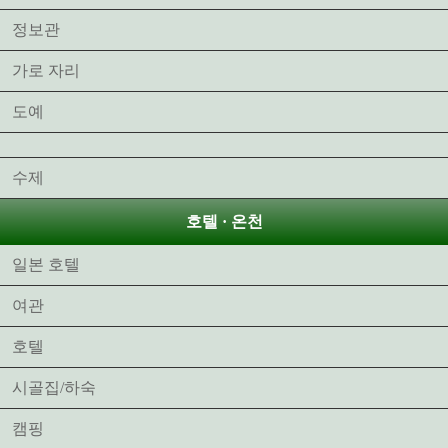
정보관
가로 자리
도예
수제
호텔 · 온천
일본 호텔
여관
호텔
시골집/하숙
캠핑