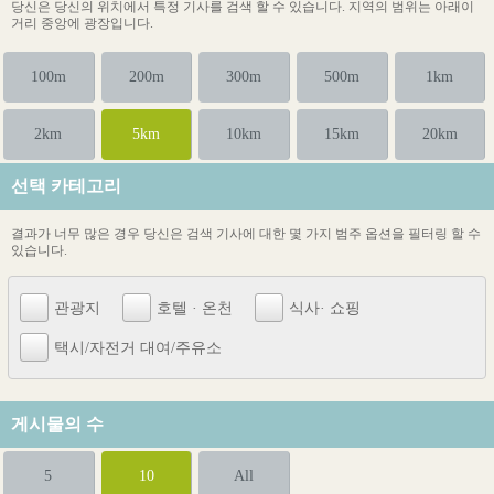
당신은 당신의 위치에서 특정 기사를 검색 할 수 있습니다. 지역의 범위는 아래이
거리 중앙에 광장입니다.
100m
200m
300m
500m
1km
2km
5km
10km
15km
20km
선택 카테고리
결과가 너무 많은 경우 당신은 검색 기사에 대한 몇 가지 범주 옵션을 필터링 할 수
있습니다.
관광지
호텔 · 온천
식사· 쇼핑
택시/자전거 대여/주유소
게시물의 수
5
10
All