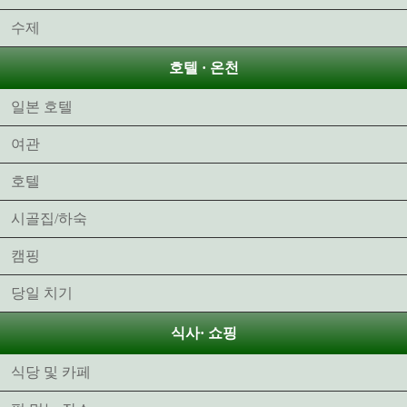
수제
호텔 · 온천
일본 호텔
여관
호텔
시골집/하숙
캠핑
당일 치기
식사· 쇼핑
식당 및 카페