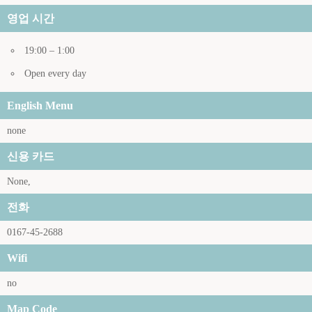
영업 시간
19:00 – 1:00
Open every day
English Menu
none
신용 카드
None,
전화
0167-45-2688
Wifi
no
Map Code