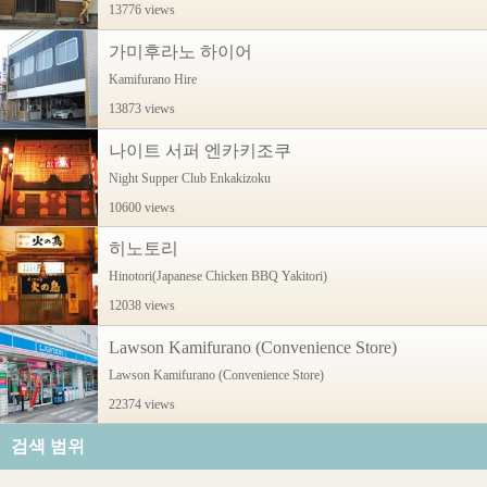
13776 views
가미후라노 하이어
Kamifurano Hire
13873 views
나이트 서퍼 엔카키조쿠
Night Supper Club Enkakizoku
10600 views
히노토리
Hinotori(Japanese Chicken BBQ Yakitori)
12038 views
Lawson Kamifurano (Convenience Store)
Lawson Kamifurano (Convenience Store)
22374 views
검색 범위