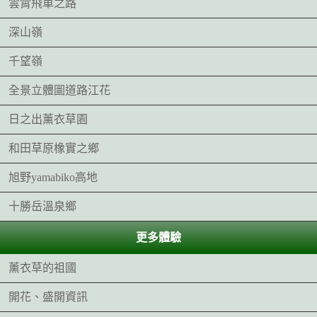
雲霄飛車之路
深山嶺
千望嶺
全景立體圖道路江花
日之出薰衣草園
和田草原橡實之鄉
旭野yamabiko高地
十勝岳溫泉鄉
更多體驗
薰衣草的祖國
開花、盛開資訊