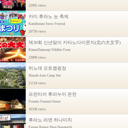
22992 views
카미 후라노 눈 축제
Kamifurano Snow Festival
20756 views
제30회 신년맞이 키타노다이몬지(北の大文字)
KitanoDaimonji Wildfire Festa
23890 views
히노데 오토캠핑장
Hinode Auto Camp Site
21118 views
프런티어 후라누이 온천
Frontier Furanui Onsen
16338 views
후라노 라면 하나미치
Furano Ramen Shop Hanamichi