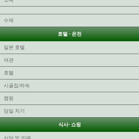
수제
호텔 · 온천
일본 호텔
여관
호텔
시골집/하숙
캠핑
당일 치기
식사· 쇼핑
식당 및 카페