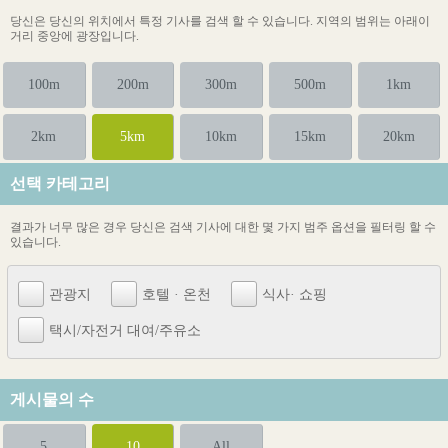
당신은 당신의 위치에서 특정 기사를 검색 할 수 있습니다. 지역의 범위는 아래이
거리 중앙에 광장입니다.
100m
200m
300m
500m
1km
2km
5km
10km
15km
20km
선택 카테고리
결과가 너무 많은 경우 당신은 검색 기사에 대한 몇 가지 범주 옵션을 필터링 할 수
있습니다.
관광지
호텔 · 온천
식사· 쇼핑
택시/자전거 대여/주유소
게시물의 수
5
10
All