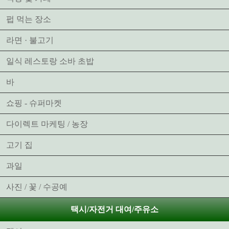
펍 먹는 장소
라면 · 불고기
일식 레스토랑 소바 초밥
바
쇼핑 - 슈퍼마켓
다이렉트 마케팅 / 농장
고기 집
과일
사진 / 꽃 / 수공예
택시/자전거 대여/주유소