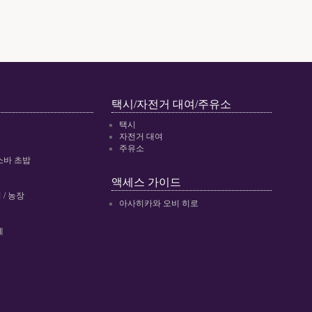
택시/자전거 대여/주유소
택시
자전거 대여
주유소
소바 초밥
액세스 가이드
/ 농장
아사히카와 오비 히로
예