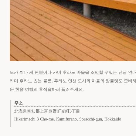
토카 치다 케 연봉이나 카미 후라노 마을을 조망할 수있는 관광 안내
카미 후라노 쵸는 물론, 후라노 연선 도시와 마을의 팜플렛도 준비
운 한숨 여행의 휴식을하러 들러주세요.
주소
北海道空知郡上富良野町光町3丁目
Hikarimachi 3 Cho-me, Kamifurano, Soracchi-gun, Hokkaido