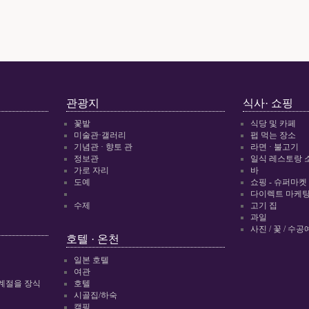
관광지
식사· 쇼핑
꽃밭
식당 및 카페
미술관·갤러리
펍 먹는 장소
기념관 · 향토 관
라면 · 불고기
정보관
일식 레스토랑 
가로 자리
바
도예
쇼핑 - 슈퍼마켓
다이렉트 마케팅 
수제
고기 집
과일
사진 / 꽃 / 수공
호텔 · 온천
일본 호텔
여관
계절을 장식
호텔
시골집/하숙
캠핑