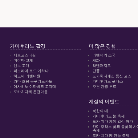
가미후라노 팔경
더 많은 경험
제트코스터길
라벤더의 조국
미야마 고개
개화
센보 고개
라벤더지도
파노라마 로드 에하나
단풍
히노데 라벤더원
도카치다케산 등산 코스
와다 초원 돈구리노사토
가미후라노 풋패스
아사히노 야마비코 고지대
추천 관광 루트
도카치다케 온천마을
계절의 이벤트
북한의 대
카미 후라노 눈 축제
토카 치다 케의 입산 허가
카미 후라노 꽃과 불꽃의 사
축제
토카 치다 케 단풍 축제