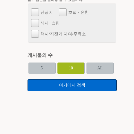
관광지
호텔 · 온천
식사· 쇼핑
택시/자전거 대여/주유소
게시물의 수
5
10
All