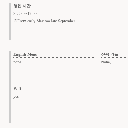
영업 시간
9：30～17:00
※From early May too late September
English Menu
신용 카드
none
None,
Wifi
yes