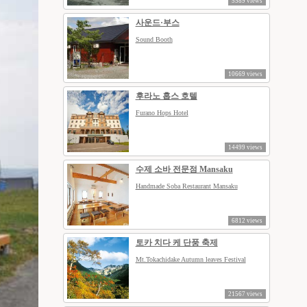
5589 views
사운드·부스
Sound Booth
10669 views
후라노 홉스 호텔
Furano Hops Hotel
14499 views
수제 소바 전문점 Mansaku
Handmade Soba Restaurant Mansaku
6812 views
토카 치다 케 단풍 축제
Mt.Tokachidake Autumn leaves Festival
21567 views