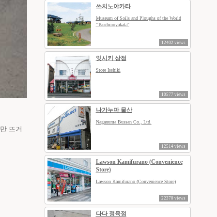
쓰치노야카타
Museum of Soils and Ploughs of the World
"Tsuchinoyakata"
12402 views
잇시키 상점
Store Isshiki
10577 views
나가누마 물산
Naganuma Bussan Co., Ltd.
지만 뜨거
12514 views
Lawson Kamifurano (Convenience
Store)
Lawson Kamifurano (Convenience Store)
22370 views
다다 정육점