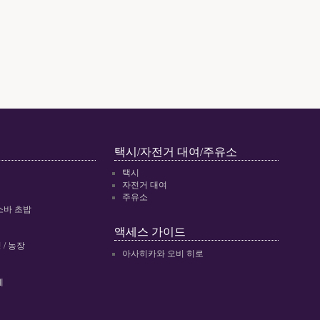
택시/자전거 대여/주유소
택시
자전거 대여
주유소
소바 초밥
액세스 가이드
/ 농장
아사히카와 오비 히로
예