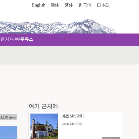
English
簡体
繁体
한국어
日本語
자전거 대여/주유소
여기 근처에
여관 Mr.GNU
19,245 views
Lodge Mr. GNU