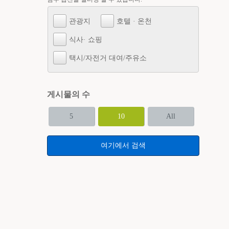
관광지
호텔 · 온천
식사· 쇼핑
택시/자전거 대여/주유소
게시물의 수
5
10
All