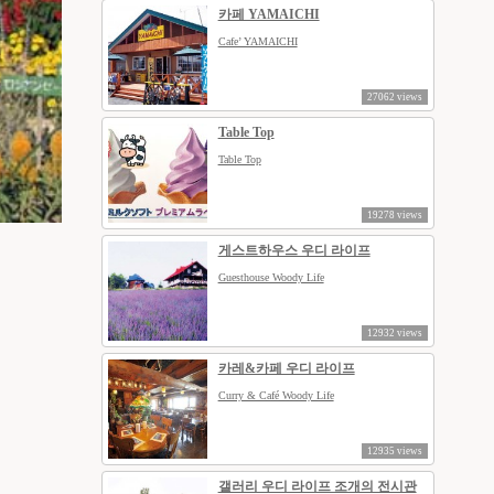
카페 YAMAICHI
Cafe’ YAMAICHI
27062 views
Table Top
Table Top
19278 views
게스트하우스 우디 라이프
Guesthouse Woody Life
12932 views
카레&카페 우디 라이프
Curry & Café Woody Life
12935 views
갤러리 우디 라이프 조개의 전시관