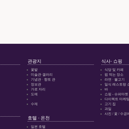
관광지
식사· 쇼핑
꽃밭
식당 및 카페
미술관·갤러리
펍 먹는 장소
기념관 · 향토 관
라면 · 불고기
정보관
일식 레스토랑 
가로 자리
바
도예
쇼핑 - 슈퍼마켓
다이렉트 마케팅 
수제
고기 집
과일
사진 / 꽃 / 수공
호텔 · 온천
일본 호텔