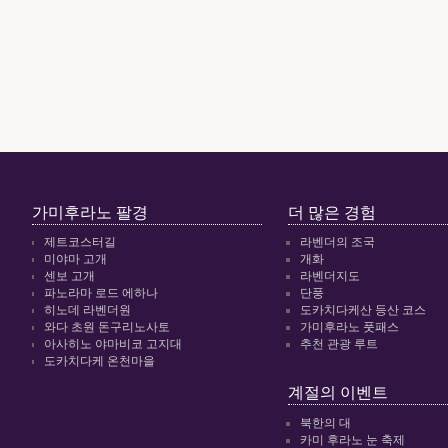
가미후라노 팔경
더 많은 경험
제트코스터길
라벤더의 조국
미야마 고개
개화
센보 고개
라벤더지도
파노라마 로드 에하나
단풍
히노데 라벤더원
도카치다케산 등산 코스
와다 초원 돈구리노사토
가미후라노 풋패스
아사히노 야마비코 고지대
추천 관광 루트
도카치다케 온천마을
계절의 이벤트
북한의 대
카미 후라노 눈 축제