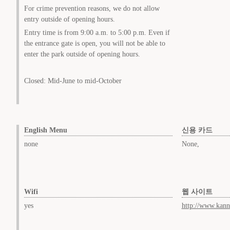
For crime prevention reasons, we do not allow
entry outside of opening hours.
Entry time is from 9:00 a.m. to 5:00 p.m. Even if
the entrance gate is open, you will not be able to
enter the park outside of opening hours.
Closed: Mid-June to mid-October
English Menu
신용 카드
none
None,
Wifi
웹 사이트
yes
http://www.kan