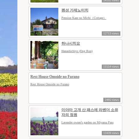
14152 views
펜션 가제노미치
Pension Kaze no Michi（Cottage）
12713 views
하나시치요
Hanashichiyo (Dog Run)
11554 views
Rest House Omoide no Furano
Rest House Omoide no Furano
2495 views
미야마 고개 산 패스에 라벤더 소유
자의 정원
Lavender owner’s garden on Miyama Pass
13439 views