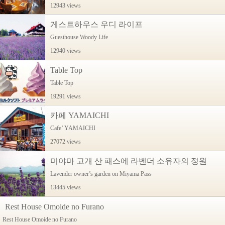
12943 views
게스트하우스 우디 라이프
Guesthouse Woody Life
12940 views
Table Top
Table Top
19291 views
카페 YAMAICHI
Cafe’ YAMAICHI
27072 views
미야마 고개 산 패스에 라벤더 소유자의 정원
Lavender owner’s garden on Miyama Pass
13445 views
Rest House Omoide no Furano
Rest House Omoide no Furano