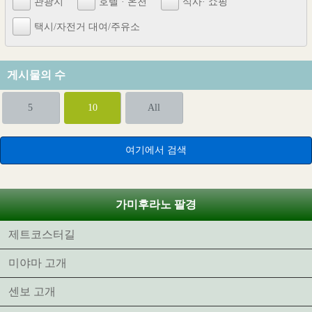
관광지
호텔 · 온천
식사· 쇼핑
택시/자전거 대여/주유소
게시물의 수
5
10
All
가미후라노 팔경
제트코스터길
미야마 고개
센보 고개