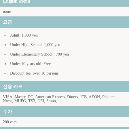
English Menu
none
요금
Adult: 1,300 yen
Under High School: 1,000 yen
Under Elementary School: 700 yen
Under 10 years old: Free
Discount fee: over 10 persons
신용 카드
VISA, Master, DC, American Express, Diners, JCB, AEON, Rakuten,
Nicos, MUFG, TS3, UFJ, Seson,
주차
200 cars