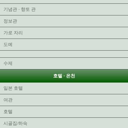
기념관 · 향토 관
정보관
가로 자리
도예
수제
호텔 · 온천
일본 호텔
여관
호텔
시골집/하숙