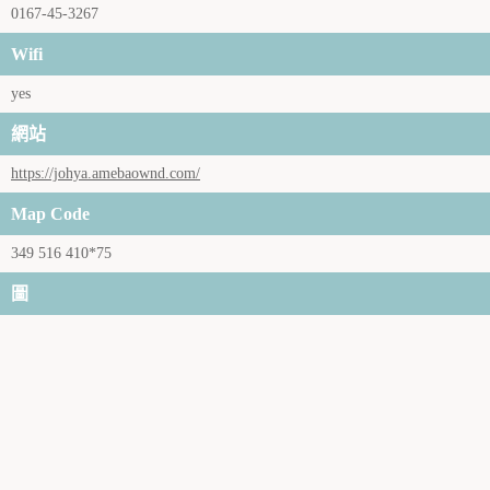
0167-45-3267
Wifi
yes
網站
https://johya.amebaownd.com/
Map Code
349 516 410*75
圖