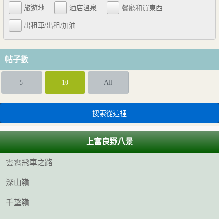
旅遊地
酒店溫泉
餐廳和買東西
出租車/出租/加油
帖子數
5
10
All
上富良野八景
雲霄飛車之路
深山嶺
千望嶺