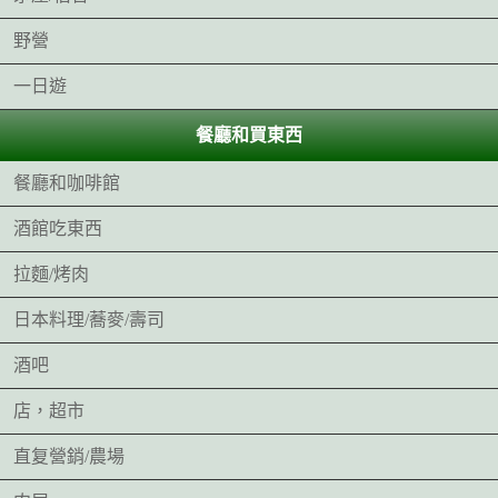
野營
一日遊
餐廳和買東西
餐廳和咖啡館
酒館吃東西
拉麵/烤肉
日本料理/蕎麥/壽司
酒吧
店，超市
直复營銷/農場