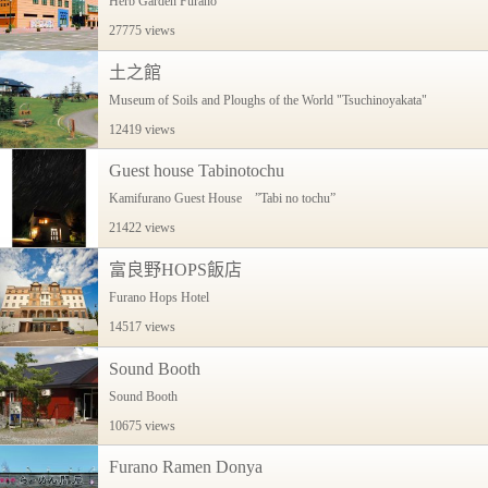
Herb Garden Furano
27775 views
土之館
Museum of Soils and Ploughs of the World "Tsuchinoyakata"
12419 views
Guest house Tabinotochu
Kamifurano Guest House ”Tabi no tochu”
21422 views
富良野HOPS飯店
Furano Hops Hotel
14517 views
Sound Booth
Sound Booth
10675 views
Furano Ramen Donya