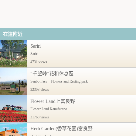
在這附近
Sariri
Sariri
4731 views
“千望峠”花和休息區
Senbo Pass Flowers and Resting park
22308 views
Flower-Land上富良野
Flower Land Kamifurano
31768 views
Herb Garden(香草花園)富良野