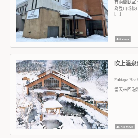
有兩間臥室
為登山或後
[...]
446 views
吹上溫泉
Fukiage Hot 
當天來回泡
46,739 views