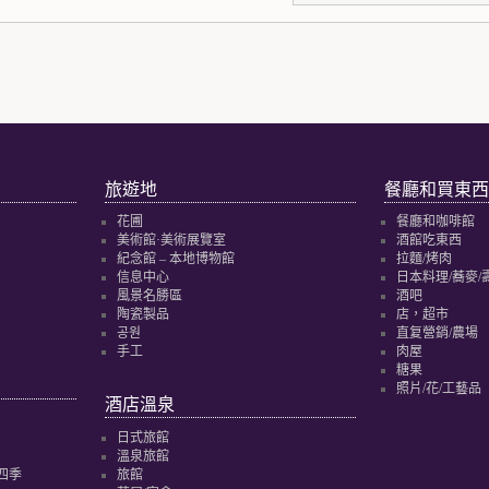
旅遊地
餐廳和買東西
花圃
餐廳和咖啡館
美術館·美術展覽室
酒館吃東西
紀念館 – 本地博物館
拉麵/烤肉
信息中心
日本料理/蕎麥/
風景名勝區
酒吧
陶瓷製品
店，超市
공원
直复營銷/農場
手工
肉屋
糖果
照片/花/工藝品
酒店溫泉
日式旅館
溫泉旅館
四季
旅館