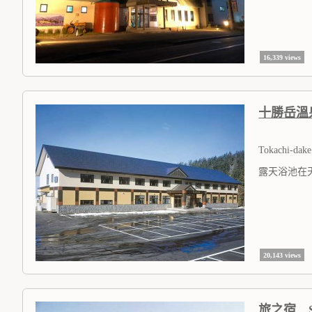
16,339 views
十勝岳溫泉 
Tokachi-dak
露天浴池在
20,143 views
旅之宿 St