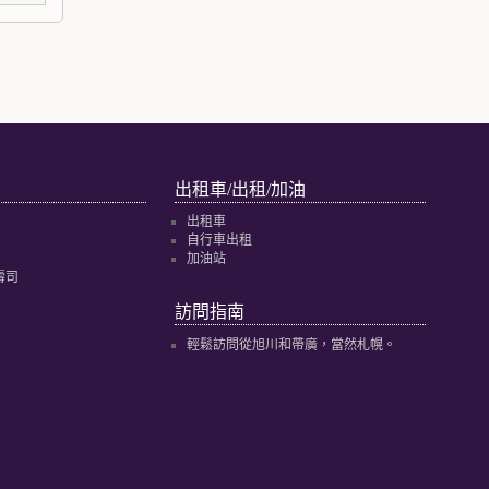
出租車/出租/加油
出租車
自行車出租
加油站
壽司
訪問指南
輕鬆訪問從旭川和帶廣，當然札幌。