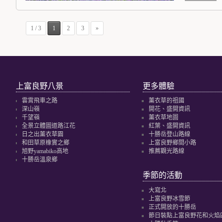
1 / 3
1
2
3
»
上富良野八景
更多體驗
雲霄飛車之路
薰衣草的祖國
深山嶺
開花、盛開資訊
千望嶺
薰衣草地圖
全景立體圖道路江花
紅葉、盛開資訊
日之出薰衣草園
十勝岳登山路線
和田草原橡實之鄉
上富良野鄉間小路
旭野yamabiko高地
推薦觀光路線
十勝岳溫泉鄉
季節的活動
大寫北
上富良野冰雪節
正式開放的十勝岳
節日裝點上富良野花和火焰