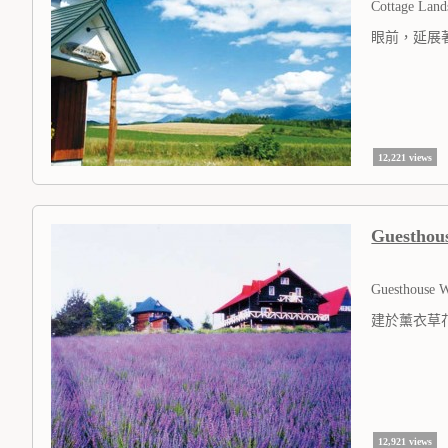
Cottage Land
眼前，延展
12,221 views
Guesthou
Guesthouse 
建於薰衣草
12,921 views