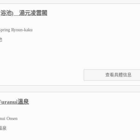
(浴池) 湯元凌雲閣
Spring Ryoun-kaku
池
查看具體信息
 Furanui溫泉
anui Onsen
溫泉