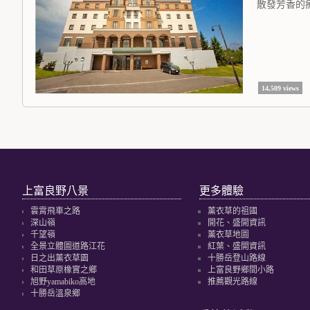
散發芳香的
14,509 views
上富良野八景
更多體驗
雲霄飛車之路
薰衣草的祖國
深山嶺
開花、盛開資訊
千望嶺
薰衣草地圖
全景立體圖道路江花
紅葉、盛開資訊
日之出薰衣草園
十勝岳登山路線
和田草原橡實之鄉
上富良野鄉間小路
旭野yamabiko高地
推薦觀光路線
十勝岳溫泉鄉