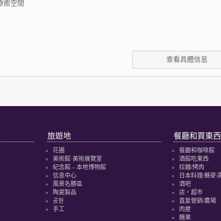
療癒空間
查看具體信息
旅遊地
餐廳和買東西
花圃
餐廳和咖啡館
美術館·美術展覽室
酒館吃東西
紀念館 – 本地博物館
拉麵/烤肉
信息中心
日本料理/蕎麥/
風景名勝區
酒吧
陶瓷製品
店，超市
공원
直复營銷/農場
手工
肉屋
糖果