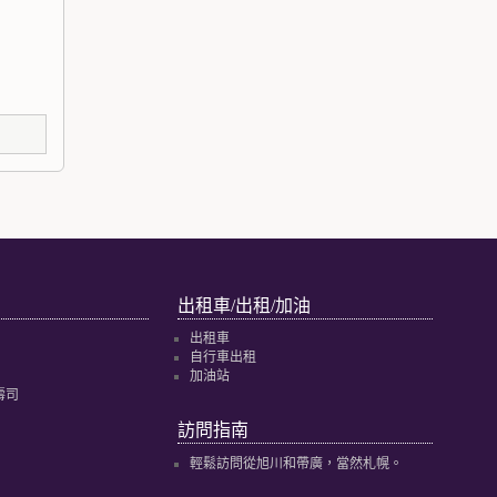
出租車/出租/加油
出租車
自行車出租
加油站
壽司
訪問指南
輕鬆訪問從旭川和帶廣，當然札幌。