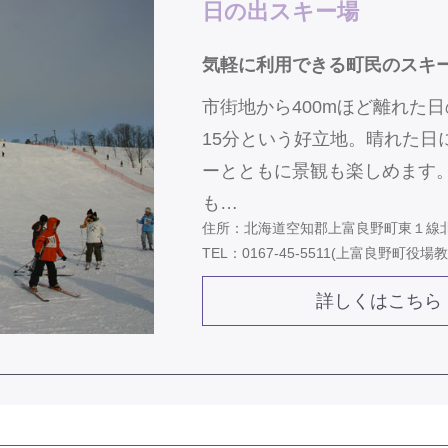
日の出スキー場
気軽に利用できる町民のスキ
市街地から400mほど離れた
15分という好立地。晴れた日
ーとともに景観も楽しめます
も…
住所：北海道空知郡上富良野町東１線
TEL：0167-45-5511(上富良野町役場
詳しくはこちら