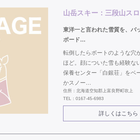
山岳スキー：三段山ス
東洋一と言われた雪質を、バ
ボード…
転倒したらボートのような穴
ほど。顔についた雪も経験な
保養センター「白銀荘」をベ
かスノー…
住所：北海道空知郡上富良野町吹上
TEL：0167-45-6983
詳しくはこちら