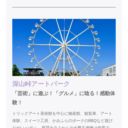
深山峠アートパーク
「芸術」に遊ぶ！「グルメ」に唸る！感動体
験！
トリックアート美術館を中心に物産館、観覧車、アート
体験、スイーツ工房、かみふらのポークのBBQなど遊び
心がいっぱい。 展望テラスからの十勝岳連峰は絶景で