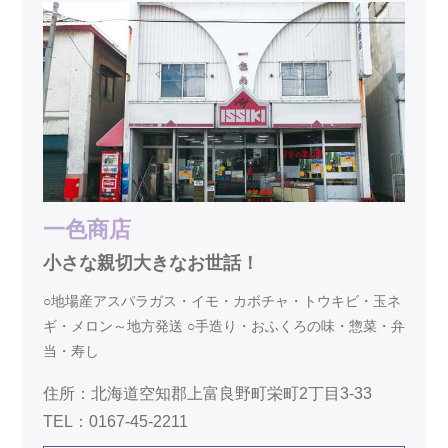
一色商店
小さな親切大きなお世話！
○地場産アスパラガス・イモ・カボチャ・トウキビ・玉ネ
ギ・メロン～地方発送 ○手造り・おふくろの味・惣菜・弁
当・寿し
住所：北海道空知郡上富良野町栄町2丁目3-33
TEL：0167-45-2211