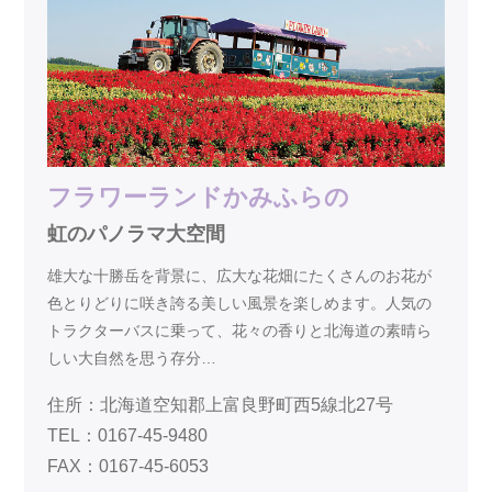
フラワーランドかみふらの
虹のパノラマ大空間
雄大な十勝岳を背景に、広大な花畑にたくさんのお花が
色とりどりに咲き誇る美しい風景を楽しめます。人気の
トラクターバスに乗って、花々の香りと北海道の素晴ら
しい大自然を思う存分…
住所：北海道空知郡上富良野町西5線北27号
TEL：0167-45-9480
FAX：0167-45-6053