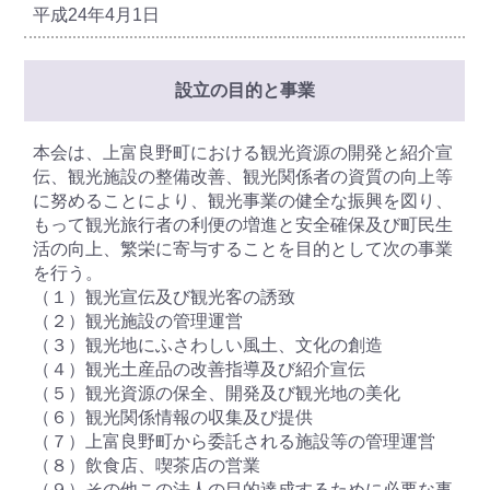
平成24年4月1日
設立の目的と事業
本会は、上富良野町における観光資源の開発と紹介宣
伝、観光施設の整備改善、観光関係者の資質の向上等
に努めることにより、観光事業の健全な振興を図り、
もって観光旅行者の利便の増進と安全確保及び町民生
活の向上、繁栄に寄与することを目的として次の事業
を行う。
（１）観光宣伝及び観光客の誘致
（２）観光施設の管理運営
（３）観光地にふさわしい風土、文化の創造
（４）観光土産品の改善指導及び紹介宣伝
（５）観光資源の保全、開発及び観光地の美化
（６）観光関係情報の収集及び提供
（７）上富良野町から委託される施設等の管理運営
（８）飲食店、喫茶店の営業
（９）その他この法人の目的達成するために必要な事