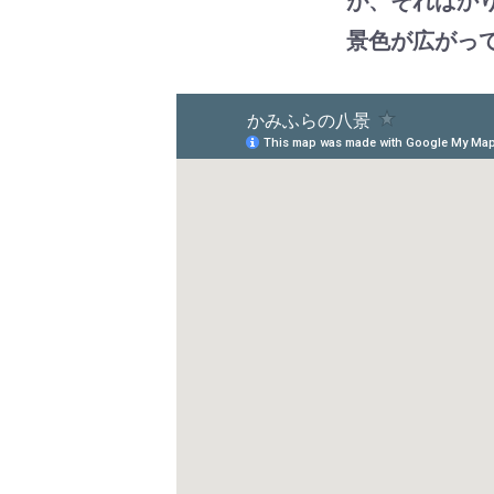
が、そればか
景色が広がっ