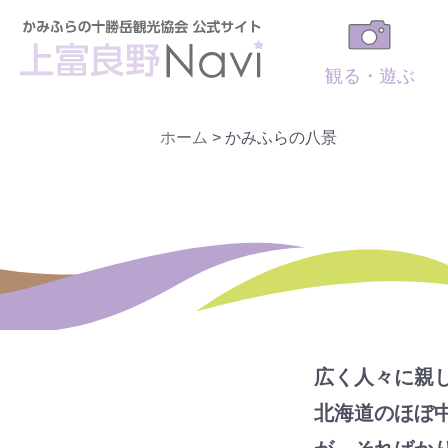
観る・遊ぶ
ホーム
>
かみふらの八景
広く人々に親
北海道のほぼ