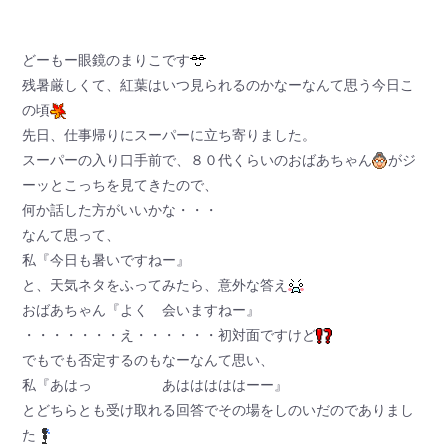
どーもー眼鏡のまりこです
残暑厳しくて、紅葉はいつ見られるのかなーなんて思う今日こ
の頃
先日、仕事帰りにスーパーに立ち寄りました。
スーパーの入り口手前で、８０代くらいのおばあちゃん
がジ
ーッとこっちを見てきたので、
何か話した方がいいかな・・・
なんて思って、
私『今日も暑いですねー』
と、天気ネタをふってみたら、意外な答え
おばあちゃん『よく 会いますねー』
・・・・・・・え・・・・・・初対面ですけど
でもでも否定するのもなーなんて思い、
私『あはっ あはははははーー』
とどちらとも受け取れる回答でその場をしのいだのでありまし
た