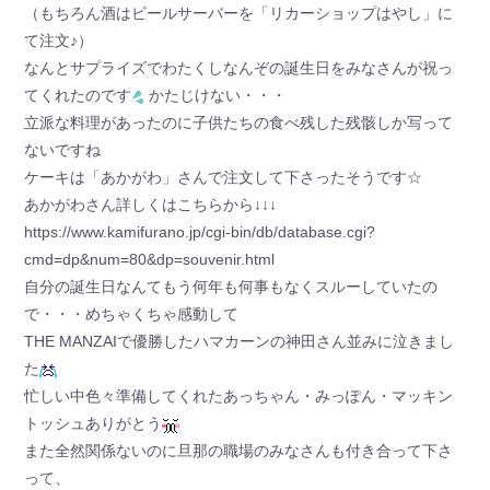
（もちろん酒はビールサーバーを「リカーショップはやし」に
て注文♪）
なんとサプライズでわたくしなんぞの誕生日をみなさんが祝っ
てくれたのです
かたじけない・・・
立派な料理があったのに子供たちの食べ残した残骸しか写って
ないですね
ケーキは「あかがわ」さんで注文して下さったそうです☆
あかがわさん詳しくはこちらから↓↓↓
https://www.kamifurano.jp/cgi-bin/db/database.cgi?
cmd=dp&num=80&dp=souvenir.html
自分の誕生日なんてもう何年も何事もなくスルーしていたの
で・・・めちゃくちゃ感動して
THE MANZAIで優勝したハマカーンの神田さん並みに泣きまし
た
忙しい中色々準備してくれたあっちゃん・みっぽん・マッキン
トッシュありがとう
また全然関係ないのに旦那の職場のみなさんも付き合って下さ
って、