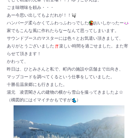
ごま味噌味を頼み・・・
あー今思い出してもよだれが！！
ハンバーグ柔らかくてふわっふわっでした
おいしかったー
家でもこんな風に作れたらなーなんて思ってしまいます。
サウンドブースのマスターには色々とお気遣い頂きまして、
ありがとうございました
楽しい時間を過ごせました。また寄
らせて頂きます！
かわって、
昨日は、ひとみさんと私で、町内の施設や店舗まで出向き、
マップコードを調べてくるという仕事をしていました。
十勝岳温泉郷にも行きました。
湯元 凌雲閣さんの建物の横から雪山を撮ってきましたよ☆
（構図的にはイマイチかもですが
）