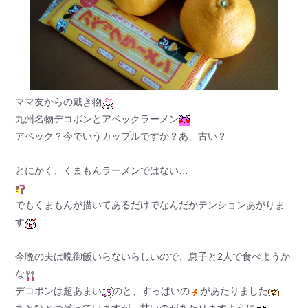
ママ友からの戴き物
九州名物デコポンとアベックラーメン
アベック？今でいうカップルですか？あ、古い？
とにかく、くまもんラーメンではない…
でもくまもんが描いてあるだけでなんだかテンションあがりま
す
今晩の夫は晩御飯いらないらしいので、息子と2人で食べようか
な
デコポンは超あまい
のと、すっぱいの
があたりました