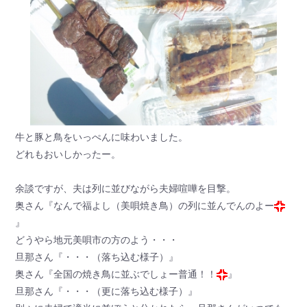
牛と豚と鳥をいっぺんに味わいました。
どれもおいしかったー。
余談ですが、夫は列に並びながら夫婦喧嘩を目撃。
奥さん『なんで福よし（美唄焼き鳥）の列に並んでんのよー
』
どうやら地元美唄市の方のよう・・・
旦那さん『・・・（落ち込む様子）』
奥さん『全国の焼き鳥に並ぶでしょー普通！！
』
旦那さん『・・・（更に落ち込む様子）』