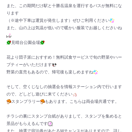
また、この期間だけ駅と十勝岳温泉を運行するバスが無料にな
ります
（※途中下車は運賃が発生します）ぜひご利用ください
また、山の上は気温が低いので暖かい服装でお越しくださいね
見晴台公園会場
花より団子派におすすめ！無料試食サービスで旬の野菜やハー
ブティーがいただけます
野菜の直売もあるので、帰宅後も楽しめますね
そして、空くじなしの抽選会を情報ステーション内で行います
ので、どしどし遊びに来てください
スタンプラリー
もあります。こちらは両会場共通です。
チラシの裏にスタンプ台紙がありまして、スタンプを集めると
景品がもらえるんです
また、抽選で宿泊券があたるWチャンスがありますので、詳し