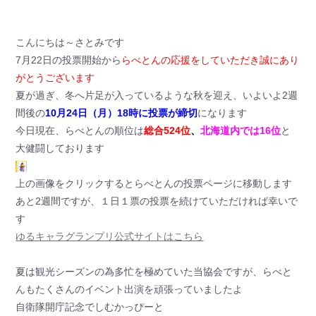
こんにちは～さとみです
7月22日の投票開始から
らべとんの応援をしていただき誠にあり
がとうございます
夏が過ぎ、冬へ片足が入っているような秋を迎え、いよいよ2週
間後の
10月24日（月）18時に投票が締切
になります
今日現在、らべとんの順位は
総合524位
、
北海道内では16位
と
大健闘しております
上の画像をクリックするとらべとんの投票ページに移動します
あと2週間ですが、１日１票の投票を続けていただければ幸いで
す
ゆるキャラグランプリ公式サイトはこちら
夏は観光シーズンの為多忙を極めていた当協会ですが、らべと
んもたくさんのイベント出演を頑張っていましたよ
自衛隊開庁記念でしむかっぴーと