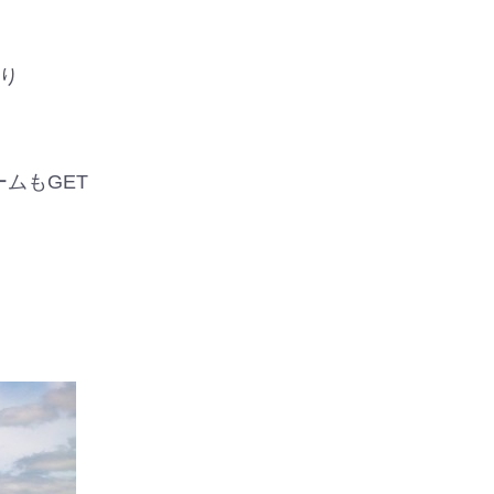
り
ムもGET