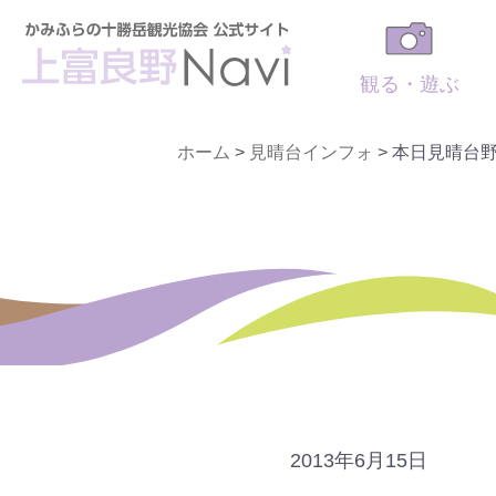
観る・遊ぶ
ホーム
>
見晴台インフォ
>
本日見晴台
2013年6月15日