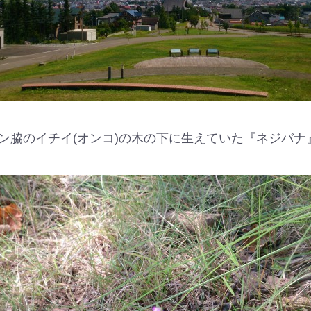
ン脇のイチイ(オンコ)の木の下に生えていた『ネジバナ