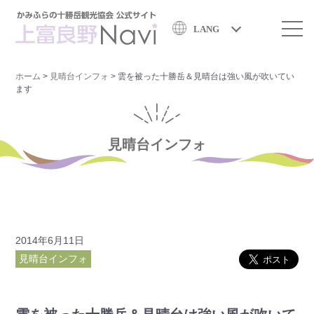
LANG
ホーム
>
見晴台インフォ
>
雲を被った十勝岳＆見晴台は強い風が吹いてい
ます
見晴台インフォ
2014年6月11日
見晴台インフォ