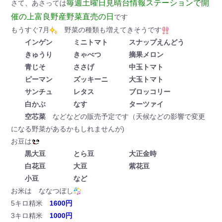
毎週土曜日見晴台情報ステーションで開
さて、あさっては
催の上富良野産野菜直売の日
です
もうすぐ7月
野菜の種類も増えてきそうです
インゲン ミニトマト スナップえんどう
きゅうり きゃべつ 摘果メロン
青じそ ささげ 中玉トマト
ピーマン ズッキーニ 大玉トマト
サンチュ レタス ブロッコリー
白かぶ なす ターツァイ
空芯菜
などなどの販売予定です（天候などの影響で変更
になる野菜があるかもしれませんが)
お豆は
黒大豆 とら豆 大正金時
白花豆 大豆 紫花豆
小豆 など
お米は ななつぼし
5キロ精米
1600円
3キロ精米
1000円