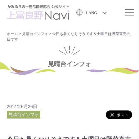
LANG
ホーム
>
見晴台インフォ
>
今日も暑くなりそうです＆土曜日は野菜直売の
日です
見晴台インフォ
2014年6月26日
見晴台インフォ