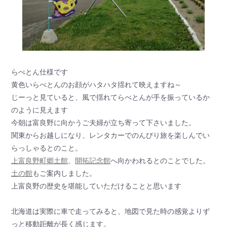
らべとん仕様です
黄色いらべとんのお顔がハタハタ揺れて映えますね～
じーっと見ていると、風で揺れてらべとんが手を振っているか
のように見えます
今朝は富良野に向かうご夫婦が立ち寄って下さいました。
関東からお越しになり、レンタカーでのんびり旅を楽しんでい
らっしゃるとのこと。
上富良野町郷土館
、
開拓記念館
へ向かわれるとのことでした。
土の館
もご案内しました。
上富良野の歴史を堪能していただけることと思います
北海道は実際に車で走ってみると、地図で見た時の感覚よりず
っと移動距離が長く感じます。