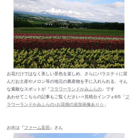
お花だけではなく美しい景色を楽しめ、さらにバラエティに富
んだお土産やメロン等の地元の農産物を手に入れられる、そん
な素敵なスポットが『
フラワーランドかみふらの
』です
あわせてこちらの記事もご覧ください⇒見晴台インフォ6/5「
フ
ラワーランドかみふらの♪お花畑の追加画像あり☆
」
お次は『
ファーム富田
』さん