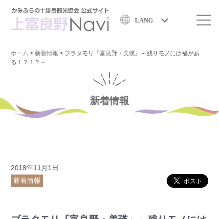
LANG
ホーム
>
新着情報
>
ブラタモリ『富良野・美瑛』～残りモノには福があ
る！？！？～
新着情報
2018年11月1日
新着情報