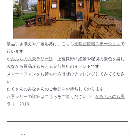
景品引き換えや抽選応募は、こちら
見晴台情報ステーション
で
行います
かみふらの八景ラリー
は、上富良野の絶景や秘境の景色を楽し
みながら景品がもらえる参加無料のイベントです
スマートフォンをお持ちの方はぜひチャレンジしてみてくださ
い
たくさんのみなさんのご参加をお待ちしております
八景ラリーの詳細はこちらをご覧ください⇒
かみふらの八景
ラリー2018