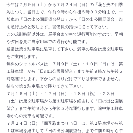
今年は７月９日（土）から７月２４日（日）の「花と炎の四季
彩まつり」当日まで、午前９時から午後５時３０分頃まで、一
般車の「日の出公園展望台登口」から「日の出公園展望台」迄
を通行止めと致します。警備員の指示に従って下さい。
この規制時間以外は、展望台まで車で通行可能ですので、早朝
や夕日を見に自家用車での通行が可能です。
通常は第１駐車場に駐車して下さい。満車の場合は第２駐車場
をご案内します。
無料のシャトルバスは、７月９日（土）・１０日（日）は「第
１駐車場」から「日の出公園展望台」まで午前９時から午後５
時迄運行します。下からの登りだけで下りは乗車できません。
徒歩で第１駐車場まで降りてきて下さい。
７月１６日（土）・１７日（日）・１８日（祝）・２３日
（土）は第２駐車場から第１駐車場を経由して「日の出公園展
望台」まで午前９時から午後５時迄運行します。途中第１駐車
場からの乗車も可能です。
７月２４日（日）「四季彩まつり当日」は、第２駐車場から第
１駐車場を経由して「日の出公園展望台」まで午前９時から午