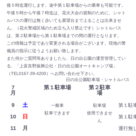
後５時迄運行します。途中第１駐車場からの乗車も可能です。
午後５時から午後７時迄は、花火大会の規制のために、シャト
ルバスの運行は無く歩いても展望台まで上ることは出来ませ
ん。（花火警戒区域のため立ち入り禁止です）シャトルバス
は、第２駐車場から第１駐車場までの間の運行となります。
この情報は予定であり変更される場合がございます。現地の警
備員の指示に従うようお願い致します。
また何かご質問等ありましたら、日の出公園の運営管理してい
る、「上富良野振興公社・日の出公園オートキャンプ場」
（TEL0167-39-4200）へお問い合わせ下さい。
日の出公園駐車場・シャトルバス
7
第１駐車場
第２駐車
月
場
9
土
第１駐
一般車
駐車場
駐車できます
使用できませ
10
日
第１駐
ん
11
月
運行無