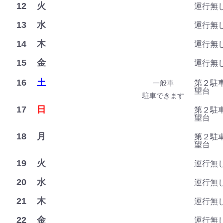
12
火
運行無
13
水
運行無
14
木
運行無
15
金
運行無
16
土
第２駐車
一般車
望台
駐車できます
17
日
第２駐車
望台
18
月
第２駐車
望台
19
火
運行無
20
水
運行無
21
木
運行無
22
金
運行無