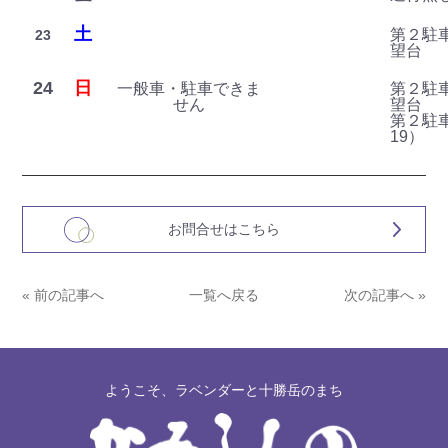
土
第２駐車
23
望台
24
日
一般車・駐車できま
第２駐車
せん
望台
第２駐車
19）
お問合せはこちら
« 前の記事へ
一覧へ戻る
次の記事へ »
ようこそ、ラベンダーと十勝岳のまち