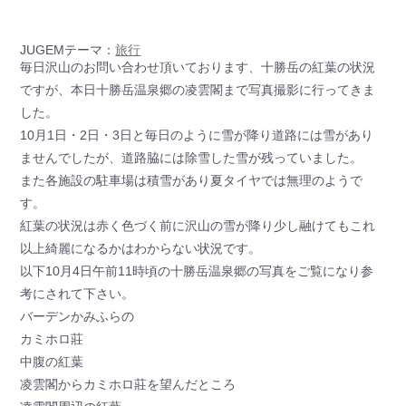
JUGEMテーマ：
旅行
毎日沢山のお問い合わせ頂いております、十勝岳の紅葉の状況
ですが、本日十勝岳温泉郷の凌雲閣まで写真撮影に行ってきま
した。
10月1日・2日・3日と毎日のように雪が降り道路には雪があり
ませんでしたが、道路脇には除雪した雪が残っていました。
また各施設の駐車場は積雪があり夏タイヤでは無理のようで
す。
紅葉の状況は赤く色づく前に沢山の雪が降り少し融けてもこれ
以上綺麗になるかはわからない状況です。
以下10月4日午前11時頃の十勝岳温泉郷の写真をご覧になり参
考にされて下さい。
バーデンかみふらの
カミホロ莊
中腹の紅葉
凌雲閣からカミホロ莊を望んだところ