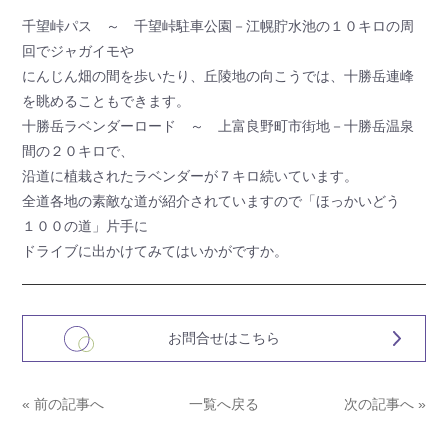
千望峠パス ～ 千望峠駐車公園－江幌貯水池の１０キロの周
回でジャガイモや
にんじん畑の間を歩いたり、丘陵地の向こうでは、十勝岳連峰
を眺めることもできます。
十勝岳ラベンダーロード ～ 上富良野町市街地－十勝岳温泉
間の２０キロで、
沿道に植栽されたラベンダーが７キロ続いています。
全道各地の素敵な道が紹介されていますので「ほっかいどう
１００の道」片手に
ドライブに出かけてみてはいかがですか。
お問合せはこちら
« 前の記事へ
一覧へ戻る
次の記事へ »