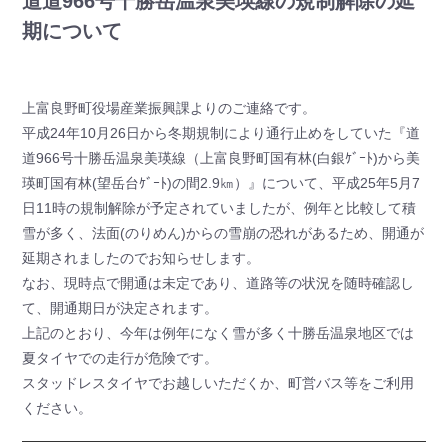
道道966号十勝岳温泉美瑛線の規制解除の延
期について
上富良野町役場産業振興課よりのご連絡です。
平成24年10月26日から冬期規制により通行止めをしていた『道
道966号十勝岳温泉美瑛線（上富良野町国有林(白銀ｹﾞｰﾄ)から美
瑛町国有林(望岳台ｹﾞｰﾄ)の間2.9㎞）』について、平成25年5月7
日11時の規制解除が予定されていましたが、例年と比較して積
雪が多く、法面(のりめん)からの雪崩の恐れがあるため、開通が
延期されましたのでお知らせします。
なお、現時点で開通は未定であり、道路等の状況を随時確認し
て、開通期日が決定されます。
上記のとおり、今年は例年になく雪が多く十勝岳温泉地区では
夏タイヤでの走行が危険です。
スタッドレスタイヤでお越しいただくか、町営バス等をご利用
ください。