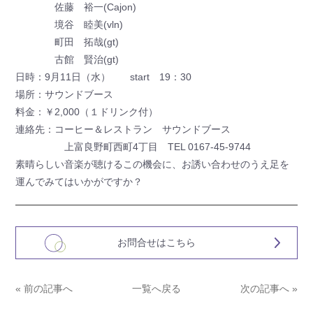
佐藤 裕一(Cajon)
境谷 睦美(vln)
町田 拓哉(gt)
古館 賢治(gt)
日時：9月11日（水） start 19：30
場所：サウンドブース
料金：￥2,000（１ドリンク付）
連絡先：コーヒー＆レストラン サウンドブース
上富良野町西町4丁目 TEL 0167-45-9744
素晴らしい音楽が聴けるこの機会に、お誘い合わせのうえ足を
運んでみてはいかがですか？
お問合せはこちら
« 前の記事へ
一覧へ戻る
次の記事へ »